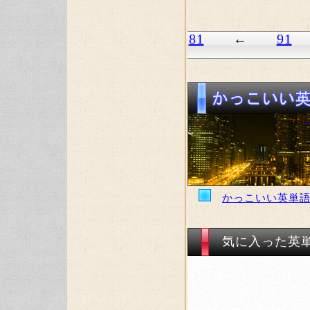
81
←
91
かっこいい英単
気に入った英