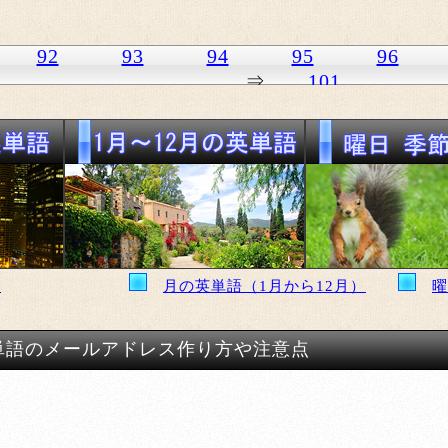
92
93
94
95
96
⇒
101
語
月の英単語（1月から12月）
曜
単語のメールアドレス作り方や注意点