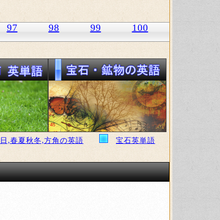
97
98
99
100
日,春夏秋冬,方角の英語
宝石英単語