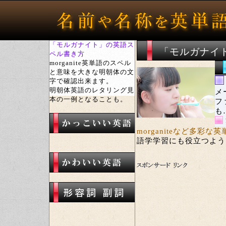
「モルガナイト」の英語ス
「モルガナイ
ペル書き方
morganite英単語のスペル
と意味を大きな明朝体の文
字で確認出来ます。
明朝体英語のレタリング見
メ
本の一例となることも。
フ
も
morganiteなど多
語学学習にも役立つように