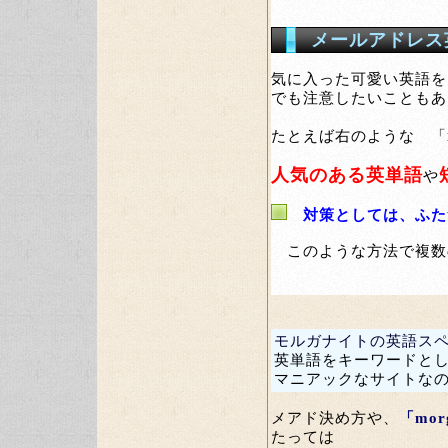
メールアドレス
気に入った可愛い英語を
でも注意したいこともあ
たとえば右のような 「
人気のある英単語
や
対策としては、ふた
このような方法で複数
モルガナイトの英語ス
英単語をキーワードと
マニアックなサイトな
メアド決め方や、
「mo
たっては