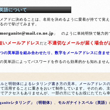
英語について
メアドに決めることは、名前を決めるように愛着が持てて覚え
るので挙げてみます。
morganite@mail.co.ne.jp
」 のように単純明快で魅力的
短いメールアドレス
不適切なメールが届く場合が
だと
つの英単語を組み合わせたり、数字をメールアドレスに含ませ
の英単語によってパスワードを作るのも効果的かも知れません
ペルと明朝体によるレタリング書き方の見本。メールアドレス
して活用することに重きをおいて制作しています。そのため、
のでアクセスもありませんが、一部の方にでもお役にたてたら
rganiteレタリング」（明朝体）
、
モルガナイトスペル（英語）