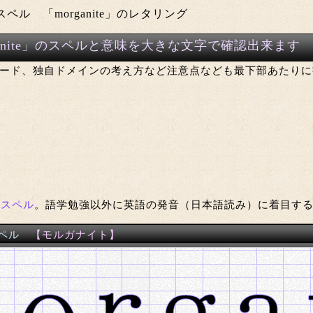
ル 「morganite」のレタリング
ganite」のスペルと意味を大きな文字で確認出来ます
ード、独自ドメインの考え方など注意点なども最下部あたりに
語スペル
。語学勉強以外に英語の発音（日本語読み）に着目す
ペル
【モルガナイト】